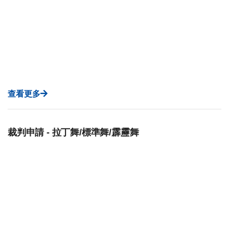
查看更多
裁判申請 - 拉丁舞/標準舞/霹靂舞