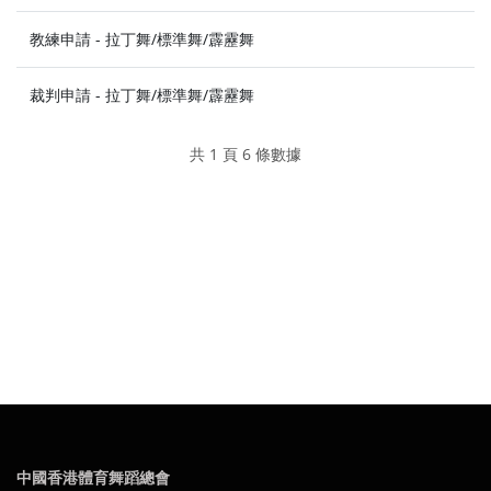
教練申請 - 拉丁舞/標準舞/霹靂舞
裁判申請 - 拉丁舞/標準舞/霹靂舞
共 1 頁 6 條數據
中國香港體育舞蹈總會