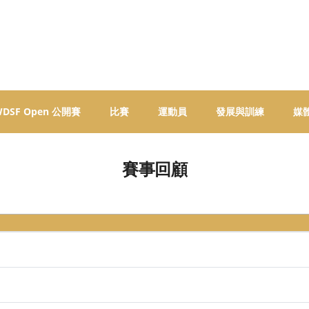
 WDSF Open 公開賽
比賽
運動員
發展與訓練
媒
賽事回顧