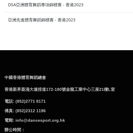
DSA亞洲體育舞蹈專項錦標賽 - 香港2023
亞洲先進體育舞蹈錦標賽 - 香港2023
中國香港體育舞蹈總會
香港新界葵涌大連排道172-180號金龍工業中心三座21樓L室
電話: (852)2771 8171
傅真: (852)2312 1196
電郵: info@dancesport.org.hk
辦公時間：