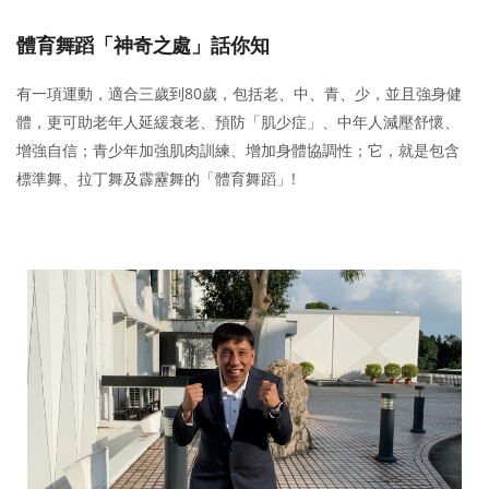
體育舞蹈「神奇之處」話你知
有一項運動，適合三歲到80歲，包括老、中、青、少，並且強身健
體，更可助老年人延緩衰老、預防「肌少症」、中年人減壓舒懷、
增強自信；青少年加強肌肉訓練、增加身體協調性；它，就是包含
標準舞、拉丁舞及霹靂舞的「體育舞蹈」!