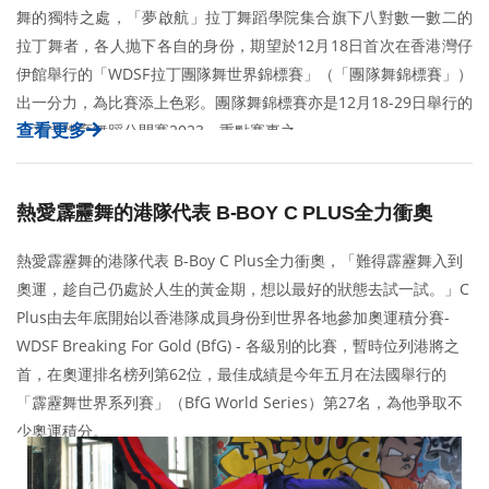
舞的獨特之處，「夢啟航」拉丁舞蹈學院集合旗下八對數一數二的
拉丁舞者，各人抛下各自的身份，期望於12月18日首次在香港灣仔
伊館舉行的「WDSF拉丁團隊舞世界錦標賽」（「團隊舞錦標賽」）
出一分力，為比賽添上色彩。團隊舞錦標賽亦是12月18-29日舉行的
查看更多
「香港體育舞蹈公開賽2023」重點賽事之一。
熱愛霹靂舞的港隊代表 B-BOY C PLUS全力衝奧
熱愛霹靂舞的港隊代表 B-Boy C Plus全力衝奧，「難得霹靂舞入到
奧運，趁自己仍處於人生的黃金期，想以最好的狀態去試一試。」C
Plus由去年底開始以香港隊成員身份到世界各地參加奧運積分賽-
WDSF Breaking For Gold (BfG) - 各級別的比賽，暫時位列港將之
首，在奧運排名榜列第62位，最佳成績是今年五月在法國舉行的
「霹靂舞世界系列賽」（BfG World Series）第27名，為他爭取不
少奧運積分。