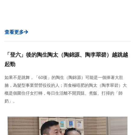
查看更多
「登六」後的陶生陶太（陶錦源、陶李翠碧）越跳越
起勁
如果不是跳舞，「60後」的陶生（陶錦源）可能是一個捧著大肚
腩，為髮型事業營營役役的人；而食極唔肥的陶太（陶李翠碧）大
概是個圍住仔女打轉，每日生活離不開買餸、煮飯、打掃的「師
奶」。