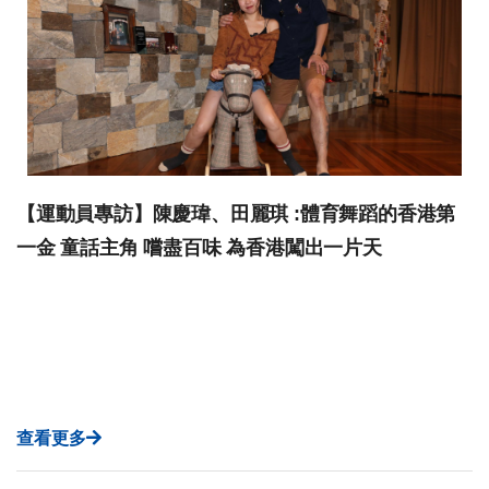
【運動員專訪】陳慶瑋、田麗琪 :體育舞蹈的香港第
一金 童話主角 嚐盡百味 為香港闖出一片天
查看更多