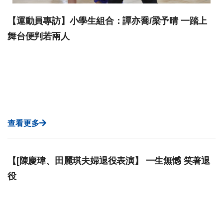
【運動員專訪】小學生組合：譚亦喬/梁予晴 一踏上
舞台便判若兩人
查看更多
【[陳慶瑋、田麗琪夫婦退役表演】 一生無憾 笑著退
役