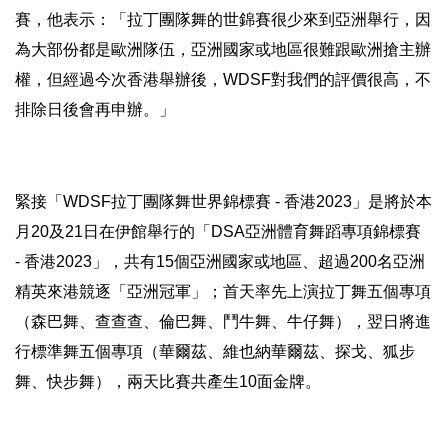
賽，
他表示：「拉丁團隊舞的世錦賽很少來到亞洲舉行，
因
為大部份都是歐洲隊伍，亞洲國家或地區很難跟歐洲搶主辦
權，
但經過今次香港舉辦後，WDSF對我們的評價很高，
不
排除日後會再申辦。」
緊接「WDSF拉丁團隊舞世界錦標賽 - 香港2023」是將於
本
月20及21日在伊館舉行的「DSA亞洲體育舞蹈專項錦標賽
- 香港2023」，共有15個亞洲國家或地區、超過200名亞
洲
精英來港競逐「亞洲冠軍」；首天率先上演拉丁舞五個專項
（
森巴舞、查查查、倫巴舞、鬥牛舞、牛仔舞），
翌日將進
行標準舞五個專項（華爾茲、維也納華爾茲、探戈、
狐步
舞、快步舞），兩天比賽共產生10面金牌。