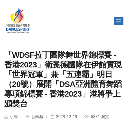
「WDSF拉丁團隊舞世界錦標賽 -
香港2023」衛冕德國隊在伊館實現
「世界冠軍」兼「五連霸」明日
（20號）展開「DSA亞洲體育舞蹈
專項錦標賽 - 香港2023」港將爭上
頒獎台
小编
新聞稿
2023-12-19
6851 瀏覽