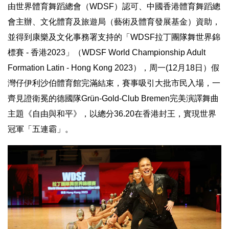
由世界體育舞蹈總會（WDSF）認可、中國香港體育舞蹈總
會主辦
、文化體育及旅遊局（藝術及體育發展基金）資助，
並得到康樂及文化事務署支持的
「WDSF拉丁團隊舞世界錦
標賽
-
香港2023」（WDSF World Championship Adult
Formation Latin - Hong Kong 2023），周一(12月18日）假
灣仔伊利沙伯體育館完滿結束
，
賽事吸引大批市民入場，一
齊見證衛冕的德國隊Grün-
Gold-Club Bremen完美演譯舞曲
主題《自由與和平》，以總分36.20
在香港封王，實現世界
冠軍「五連霸」。