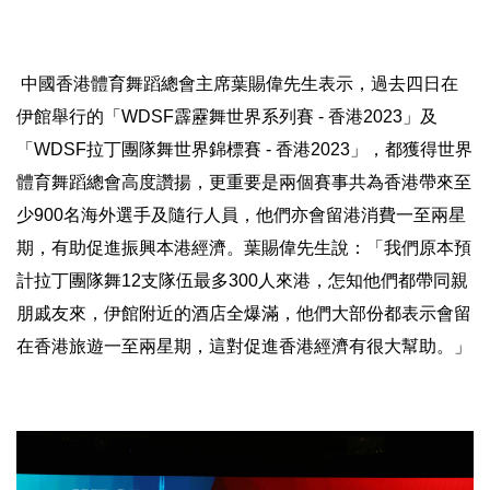
中國香港體育舞蹈總會主席葉賜偉先生表示，
過去四日在
伊館舉行的「WDSF霹靂舞世界系列賽 - 香港20
23」及
「WDSF拉丁團隊舞世界錦標賽 - 香港2023」，
都獲得世界
體育舞蹈總會高度讚揚，
更重要是兩個賽事共為香港帶來至
少900名海外選手及隨行人員，
他們亦會留港消費一至兩星
期，有助促進振興本港經濟。
葉賜偉先生說：「我們原本預
計拉丁團隊舞12支隊伍最多300人
來港，怎知他們都帶同親
朋戚友來，伊館附近的酒店全爆滿，
他們大部份都表示會留
在香港旅遊一至兩星期，
這對促進香港經濟有很大幫助。」