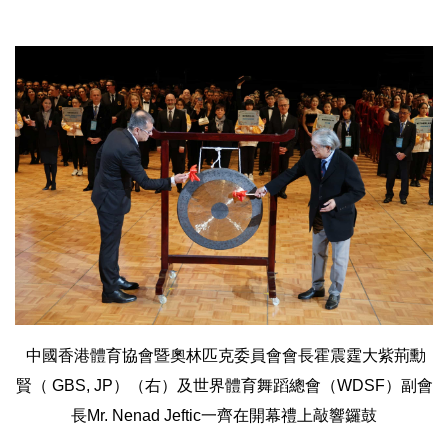
中國香港體育協會暨奧林匹克委員會會長霍震霆大紫荊勳
賢（ GBS, JP）（右）及世界體育舞蹈總會（WDSF）副會
長Mr. Nenad Jeftic一齊在開幕禮上敲響鑼鼓