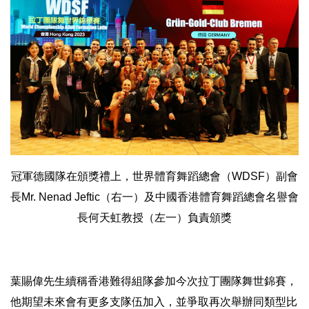
冠軍德國隊在頒獎禮上，世界體育舞蹈總會（WDSF）副會
長Mr. Nenad Jeftic（右一）及中國香港體育舞蹈總會名譽會
長何天虹教授（左一）負責頒獎
葉賜偉先生續稱香港難得組隊參加今次拉丁團隊舞世錦賽，
他期望未來會有更多支隊伍加入，並爭取再次舉辦同類型比