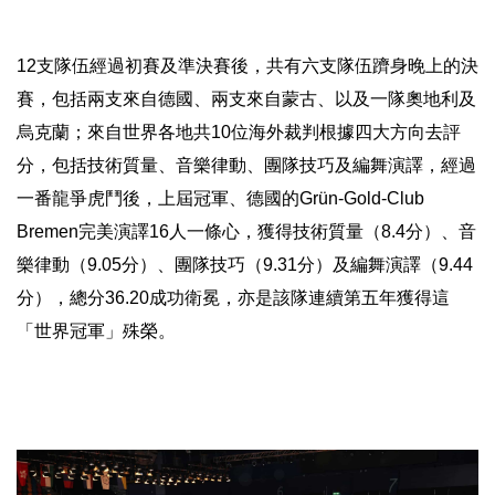
12支隊伍經過初賽及準決賽後，共有六支隊伍躋身晚上的決
賽，
包括兩支來自德國、兩支來自蒙古、以及一隊奧地利及
烏克蘭；
來自世界各地共10位海外裁判根據四大方向去評
分，
包括技術質量、音樂律動、團隊技巧及編舞演譯，
經過
一番龍爭虎鬥後，上屆冠軍、德國的Grün-Gold-
Club
Bremen完美演譯16人一條心，獲得技術質量（8.4分）、
音
樂律動（9.05分）、團隊技巧（9.31分）及編舞演譯（9
.44
分），總分36.20成功衛冕，
亦是該隊連續第五年獲得這
「世界冠軍」殊榮。