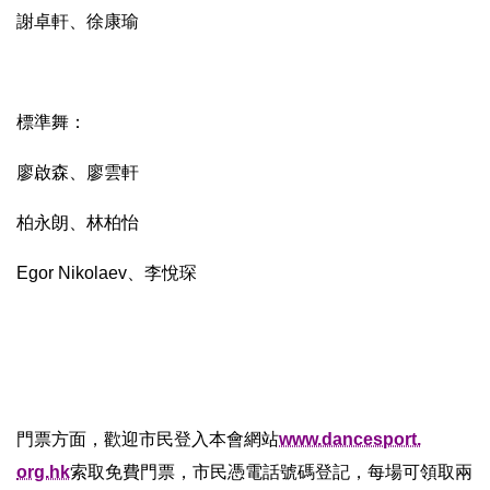
謝卓軒、徐康瑜
標準舞：
廖啟森、廖雲軒
柏永朗、林柏怡
Egor Nikolaev、李悅琛
門票方面，歡迎市民登入本會網站
www.dancesport.
org.hk
索取免費門票，市民憑電話號碼登記，
每場可領取兩