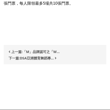
張門票，每人限領最多
5場共10張門票。
上一篇:「M」品牌認可之「W...
下一篇:DSA亞洲體育舞蹈專...