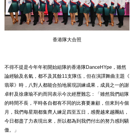
香港隊大合照
不得不提是今年年初開始組隊的香港隊DanceHYpe，
雖然
論經驗及名氣，都不及其餘11支隊伍，但在演譯舞曲主題《
翡翠》時，八對人都能合拍地展現訓練成果，
成員之一的謝
卓軒及徐康瑜不約而同表示今次經歷難忘：「
雖然我們組隊
的時間不長，平時各自都有不同的比賽要兼顧，
但來到今個
月，我們每星期都集齊人練足四至五日，
感覺越來越團結，
今日都盡了力表現出來，
所以都為到我們付出的努力感到驕
傲。」