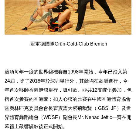
冠軍德國隊Grün-Gold-Club Bremen
這項每年一度的世界錦標賽自1998年開始，今年已踏入第
24屆
，除了2018年於深圳舉行外，其餘均在歐洲進行，
今
年首次移師香港伊館舉行，吸引歐、亞共12支隊伍參加，
包
括首次參賽的香港隊；
扣人心弦的比賽在中國香港體育協會
暨奧林匹克委員會會長霍震霆大
紫荊勳賢（ GBS, JP）及世
界體育舞蹈總會（WDSF）副會長Mr. Nenad Jeftic一齊在開
幕禮上敲響鑼鼓後正式開始。