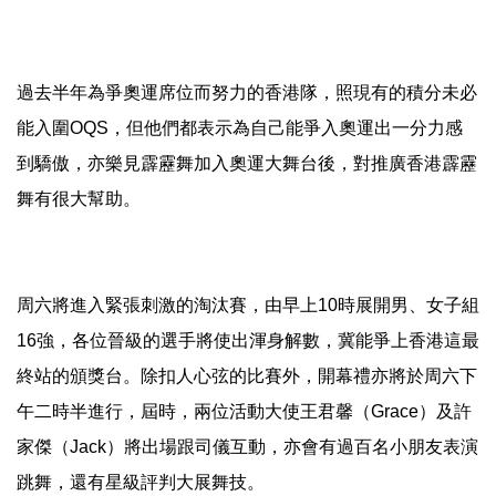
過去半年為爭奧運席位而努力的香港隊，照現有的積分未必
能入圍OQS，但他們都表示為自己能爭入奧運出一分力感
到驕傲，亦樂見霹靂舞加入奧運大舞台後，對推廣香港霹靂
舞有很大幫助。
周六將進入緊張刺激的淘汰賽，由早上10時展開男、女子組
16強，各位晉級的選手將使出渾身解數，冀能爭上香港這最
終站的頒獎台。除扣人心弦的比賽外，開幕禮亦將於周六下
午二時半進行，屆時，兩位活動大使王君馨（Grace）及許
家傑（Jack）將出場跟司儀互動，亦會有過百名小朋友表演
跳舞，還有星級評判大展舞技。