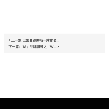
上一篇:巴黎奧運壓軸⼀站排名...
下一篇:「M」品牌認可之「W...