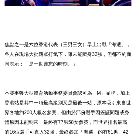
焦點之一是六位香港代表（三男三女）早上出戰「海選」，
各人在現場大批觀眾打氣下，雖未能躋身32強，但都不約而
同表示：「是一世難忘的時刻。」
本賽事獲大型體育活動事務委員會認可為「M」品牌，加上
香港站是其中一項最高級別又是最後一站，原本吸引來自世
界各地約200人報名參賽，但由於部份選手因簽証問題或身
體原因未能到來，最終有77男58女參賽，而世界排名最高
的16位選手可直入32強，最終參加「海選」的有61男、42