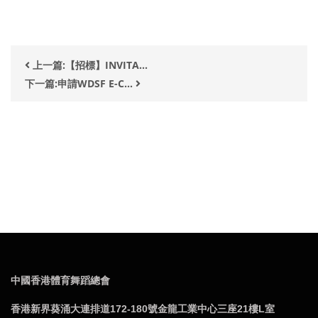
上一篇:【招標】INVITA...
下一篇:申請WDSF E-C...
中國香港體育舞蹈總會
香港新界葵涌大連排道172-180號金龍工業中心三座21樓L室