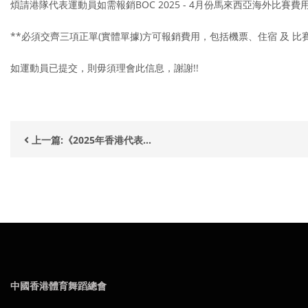
煩請港隊代表運動員如需報銷BOC 2025 - 4月份馬來西亞海外比賽費
**必須交齊三項正單(實體單據)方可報銷費用，包括機票、住宿 及 比
如運動員已提交，則毋須理會此信息，謝謝!!
上一篇:《2025年香港代表...
中國香港體育舞蹈總會