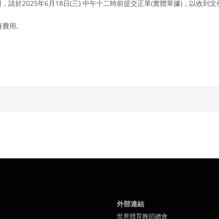
用，請於2025年6月18日(三) 中午十二時前提交正單(實體單據)，以收
賽費用。
外部連結
世界體育舞蹈總會