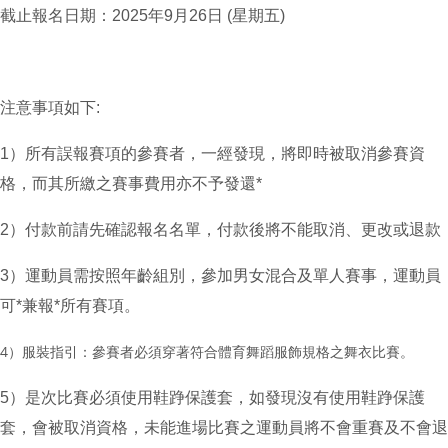
截止報名日期：2025年9月26日 (星期五)
注意事項如下:
1）所有誤報賽項的參賽者，一經發現，將即時被取消參賽資
格，而其所繳之賽事費用亦不予發還*
2）付款前請先確認報名名單，付款後將不能取消、更改或退款
3）運動員需按照年齡組別，參加男女混合及單人賽事，運動員
可*兼報*所有賽項。
4）服裝指引：參賽者必須穿著符合體育舞蹈服飾規格之舞衣比賽。
5）是次比賽必須使用鞋踭保護套，如發現沒有使用鞋踭保護
套，會被取消資格，未能進場比賽之運動員將不會重賽及不會退